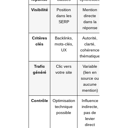
Visibilité
Position
Mention
dans les
directe
SERP
dans la
réponse
Critères
Backlinks,
Autorité,
clés
mots-clés,
clarté,
UX
cohérence
thématique
Trafic
Clic vers
Variable
généré
votre site
(lien en
source ou
aucune
mention)
Contrôle
Optimisation
Influence
technique
indirecte,
possible
pas de
levier
direct