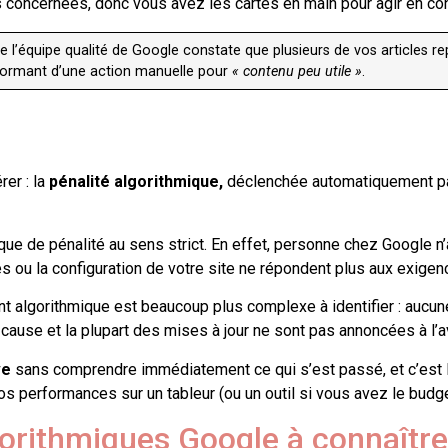
es concernées, donc vous avez les cartes en main pour agir en c
e l’équipe qualité de Google constate que plusieurs de vos articles 
nformant d’une action manuelle pour
« contenu peu utile »
.
er : la
pénalité algorithmique,
déclenchée automatiquement par 
ue de pénalité au sens strict. En effet, personne chez Google n’a 
 ou la configuration de votre site ne répondent plus aux exigenc
 algorithmique est beaucoup plus complexe à identifier : aucune 
 cause et la plupart des mises à jour ne sont pas annoncées à l’
ive
sans comprendre immédiatement ce qui s’est passé, et c’est la 
os performances sur un tableur (ou un outil si vous avez le budg
gorithmiques Google à connaître