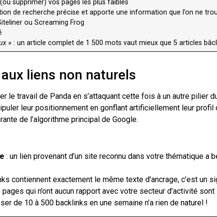
r (ou supprimer) vos pages les plus faibles
tion de recherche précise et apporte une information que l’on ne trou
 Siteliner ou Screaming Frog
é
eux »
: un article complet de 1 500 mots vaut mieux que 5 articles bâ
 aux liens non naturels
r le travail de Panda en s’attaquant cette fois à un autre pilier 
puler leur positionnement en gonflant artificiellement leur profil
rante de l’algorithme principal de Google.
re
: un lien provenant d’un site reconnu dans votre thématique a b
inks contiennent exactement le même texte d’ancrage, c’est un si
pages qui n’ont aucun rapport avec votre secteur d’activité sont
ser de 10 à 500 backlinks en une semaine n’a rien de naturel !