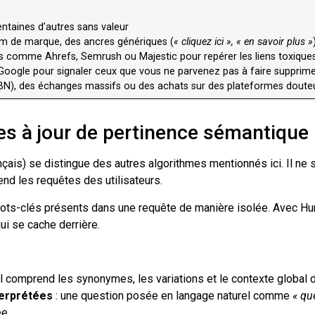
centaines d’autres sans valeur
nom de marque, des ancres génériques (
« cliquez ici », « en savoir plus »
ils comme Ahrefs, Semrush ou Majestic pour repérer les liens toxique
de Google pour signaler ceux que vous ne parvenez pas à faire supprim
 (PBN), des échanges massifs ou des achats sur des plateformes dout
s à jour de pertinence sémantique
nçais) se distingue des autres algorithmes mentionnés ici. Il ne s
d les requêtes des utilisateurs.
mots-clés présents dans une requête de manière isolée. Avec H
qui se cache derrière.
 il comprend les synonymes, les variations et le contexte global d
terprétées
: une question posée en langage naturel comme
« qu
e.