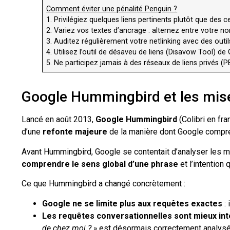
Comment éviter une pénalité Penguin ?
1. Privilégiez quelques liens pertinents plutôt que des 
2. Variez vos textes d’ancrage : alternez entre votre 
3. Auditez régulièrement votre netlinking avec des out
4. Utilisez l’outil de désaveu de liens (Disavow Tool) 
5. Ne participez jamais à des réseaux de liens privés
Google Hummingbird et les mise
Lancé en août 2013,
Google Hummingbird
(Colibri en fra
d’une
refonte majeure
de la manière dont Google compren
Avant Hummingbird, Google se contentait d’analyser les 
comprendre le sens global d’une phrase
et l’intention 
Ce que Hummingbird a changé concrètement :
Google ne se limite plus aux requêtes exactes
:
Les requêtes conversationnelles sont mieux in
de chez moi ? »
est désormais correctement analysé